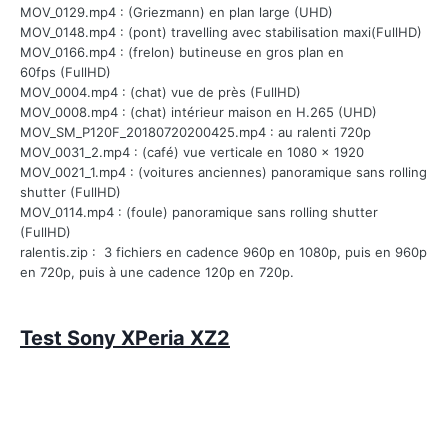
MOV_0129.mp4 : (Griezmann) en plan large (UHD)
MOV_0148.mp4 : (pont) travelling avec stabilisation maxi(FullHD)
MOV_0166.mp4 : (frelon) butineuse en gros plan en
60fps (FullHD)
MOV_0004.mp4 : (chat) vue de près (FullHD)
MOV_0008.mp4 : (chat) intérieur maison en H.265 (UHD)
MOV_SM_P120F_20180720200425.mp4 : au ralenti 720p
MOV_0031_2.mp4 : (café) vue verticale en 1080 x 1920
MOV_0021_1.mp4 : (voitures anciennes) panoramique sans rolling
shutter (FullHD)
MOV_0114.mp4
: (foule) panoramique
sans rolling shutter
(FullHD)
ralentis.zip : 3 fichiers en cadence 960p en 1080p, puis en 960p
en 720p, puis à une cadence 120p en 720p.
Test Sony XPeria XZ2