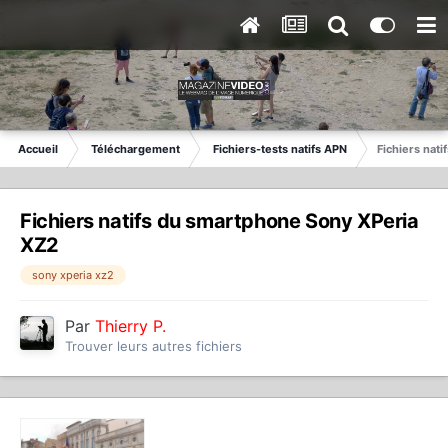
Accueil
Téléchargement
Fichiers-tests natifs APN
Fichiers nat
Fichiers natifs du smartphone Sony XPeria
XZ2
sony xperia xz2
Par
Thierry P.
Trouver leurs autres fichiers