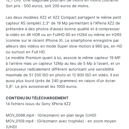
12,7 cm). Une diagonale pourtant de moins en moins courante.
Son prix : 500 euros, soit 200 euros de moins.
Les deux modèles XZ2 et XZ2 Compact partagent le même petit
capteur RS (empilé) 2,3'' de 19 Mp permettant à l'XPeria XZ2 de
prétendre à des photos d'assez bonne qualité et à compresser
la vidéo en 4K HDR ou en FullHD 60 en H264 ou même en H265
(comme sur le récent iPhone X). Le smartphone enregistre par
ailleurs des vidéos en mode Super slow motion à 960 ips, en HD
ou surtout en Full HD.
Le modèle Premium quant à lui, associe le même capteur 19 MP
à l'arrière mais un capteur 12Mp au lieu de 5 Mp à l'avant, et un
processeur radicalement différent autorisant une sensibilité
maximale de 51 200 ISO en photo et 12 800 ISO en vidéo. Il est
aussi plus lourd (près de 240 grammes) en raison d'un écran
5,8''. Le prix avoisinerait les 1000 euros.
CONTENU DU TÉLÉCHARGEMENT
14 fichiers issus du Sony XPeria XZ2
MOV_0098.mp4
:
(Griezmann) en plan large (UHD)
MOV_0109.mp4 : (Griezmann avec trophée) : en zoom moyen
(UHD)