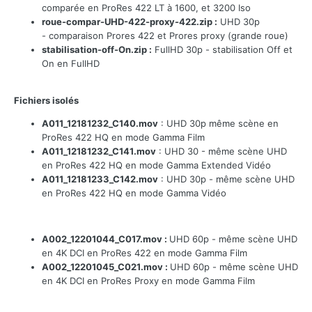
comparée en ProRes 422 LT à 1600, et 3200 Iso
roue-compar-UHD-422-proxy-422.zip :
UHD 30
p
- comparaison Prores 422 et Prores proxy (grande roue)
stabilisation-off-On.zip
:
FullHD 30p - stabilisation Off et
On en FullHD
Fichiers isolés
A011_12181232_C140.mov
: UHD 30p même scène en
ProRes 422 HQ en mode Gamma Film
A011_12181232_C141.mov
: UHD 30 - même scène UHD
en ProRes 422 HQ en mode Gamma Extended Vidéo
A011_12181233_C142.mov
: UHD 30p - même scène UHD
en ProRes 422 HQ en mode Gamma Vidéo
A002_12201044_C017.mov :
UHD 60p - même scène UHD
en 4K DCI en ProRes 422 en mode Gamma Film
A002_12201045_C021.mov :
UHD 60p - même scène UHD
en 4K DCI en ProRes Proxy en mode Gamma Film