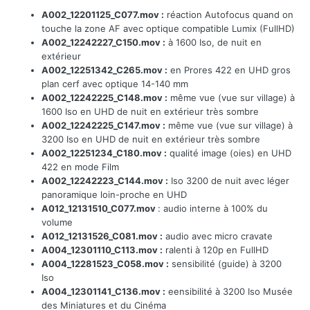
A002_12201125_C077.mov :
réaction Autofocus quand on
touche la zone AF avec optique compatible Lumix (FullHD)
A002_12242227_C150.mov :
à 1600 Iso, de nuit en
extérieur
A002_12251342_C265.mov :
en Prores 422 en UHD gros
plan cerf avec optique 14-140 mm
A002_12242225_C148.mov :
même vue (vue sur village) à
1600 Iso en UHD de nuit en extérieur très sombre
A002_12242225_C147.mov
:
même vue (vue sur village) à
3200 Iso en UHD de nuit en extérieur très sombre
A002_12251234_C180.mov :
qualité image (oies) en UHD
422 en mode Film
A002_12242223_C144.mov :
Iso 3200 de nuit avec léger
panoramique loin-proche en UHD
A012_12131510_C077.mov
: audio interne à 100% du
volume
A012_12131526_C081.mov
:
audio avec micro cravate
A004_12301110_C113.mov :
ralenti à 120p en FullHD
A004_12281523_C058.mov :
sensibilité (guide) à 3200
Iso
A004_12301141_C136.mov :
eensibilité à 3200 Iso Musée
des Miniatures et du Cinéma