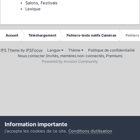
Salons, Festivals
Lexique
Accueil
Téléchargement
Fichiers-tests natifs Caméras
Fichiers
IPS Theme
by
IPSFocus
Langue
Thème
Politique de confidentialité
Nous contacter (invités, membres non-connectés, Premium)
Powered by Invision Community
Information importante
j'accepte les cookies de ce site.
Conditions d’utilisation