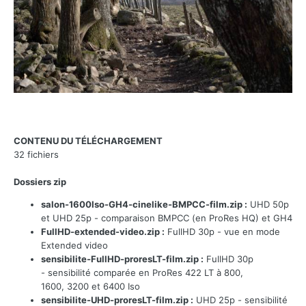
CONTENU DU TÉLÉCHARGEMENT
32 fichiers
Dossiers zip
salon-1600Iso-GH4-cinelike-BMPCC-film.zip :
UHD 50p
et UHD 25p - comparaison BMPCC (en ProRes HQ) et GH4
FullHD-extended-video.zip :
FullHD 30p - vue en mode
Extended video
sensibilite-FullHD-proresLT-film.zip
:
FullHD 30p
- sensibilité comparée en ProRes 422 LT à 800,
1600, 3200 et 6400 Iso
sensibilite-UHD-proresLT-film.zip
:
UHD 25
p
-
sensibilité