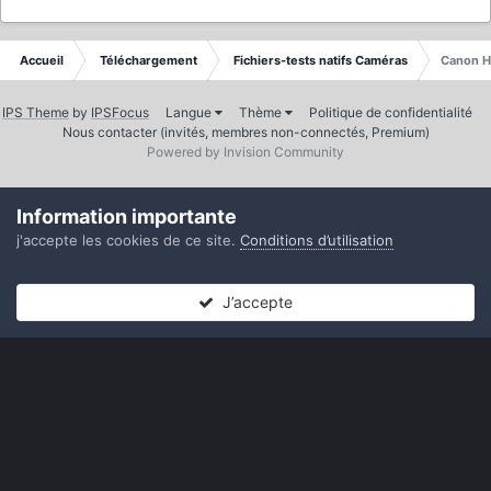
Accueil
Téléchargement
Fichiers-tests natifs Caméras
Canon H
IPS Theme
by
IPSFocus
Langue
Thème
Politique de confidentialité
Nous contacter (invités, membres non-connectés, Premium)
Powered by Invision Community
Information importante
j'accepte les cookies de ce site.
Conditions d’utilisation
J’accepte
Forums
Non lues
Connexion
S’inscrire
Plus