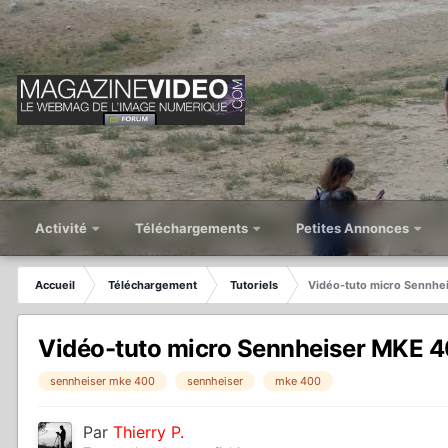
Activité
Téléchargements
Petites Annonces
Accueil
Téléchargement
Tutoriels
Vidéo-tuto micro Sennhe
Vidéo-tuto micro Sennheiser MKE 
sennheiser mke 400
sennheiser
mke 400
Par
Thierry P.