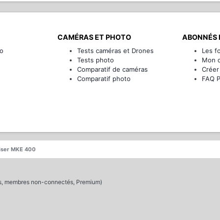
CAMÉRAS ET PHOTO
ABONNÉS 
o
Tests caméras et Drones
Les f
Tests photo
Mon 
Comparatif de caméras
Créer
Comparatif photo
FAQ 
iser MKE 400
és, membres non-connectés, Premium)