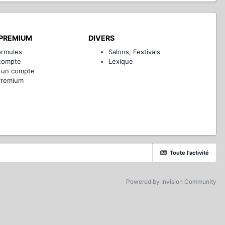
PREMIUM
DIVERS
ormules
Salons, Festivals
compte
Lexique
 un compte
Premium
Toute l’activité
Powered by Invision Community