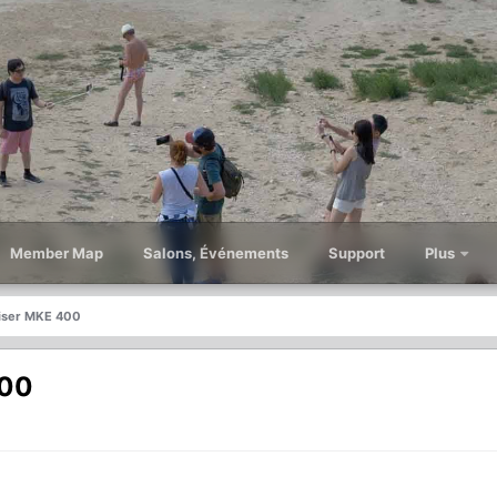
Member Map
Salons, Événements
Support
Plus
iser MKE 400
400