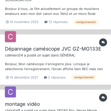
Bonjour à tous, Je film actuellement un groupe de musiciens
amateurs avec mon dslr canon eos 7dm2 et un micro Rode
hypercardoide sur sa griffe. Mon problème c'est que dans
10 novembre 2022
12 réponses
enregistrement
certaines situations je n'arrive pas à capter tous les sons . Je
recherche une solution pour pouvoir enregistrer...
Dépannage caméscope JVC GZ-MG133E
calimero54
a posté un sujet dans
GÉNÉRAL
Bonjour, Mon caméscope n'enregistre plus. Lorsque je
sélectionne l'enregistrement, l'écran affiche bien REC mais rien
ne se passe. De plus impossible de l'arrêter, le seul moyen est
10 décembre 2021
2 réponses
enregistrement
de retirer la batterie. Qui pourrait m'aider pour dépanner ? Merci
Daniel
montage vidéo
chrisstaff
a posté un sujet dans
VEGAS Pro, Vegas Movie