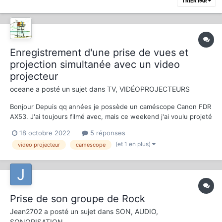
TRIER PAR
Enregistrement d'une prise de vues et
projection simultanée avec un video
projecteur
oceane
a posté un sujet dans
TV, VIDÉOPROJECTEURS
Bonjour Depuis qq années je possède un caméscope Canon FDR
AX53. J'ai toujours filmé avec, mais ce weekend j'ai voulu projeté
sur grand écran ce que j'enregistrai, par l’intermédiaire d'un
18 octobre 2022
5 réponses
vidéo projecteur et d'un câble HDMI. Ma projection a très bien
(et 1 en plus)
video projecteur
camescope
fonctionné, mais pas l'enregistre...
Prise de son groupe de Rock
Jean2702
a posté un sujet dans
SON, AUDIO,
SONORISATION