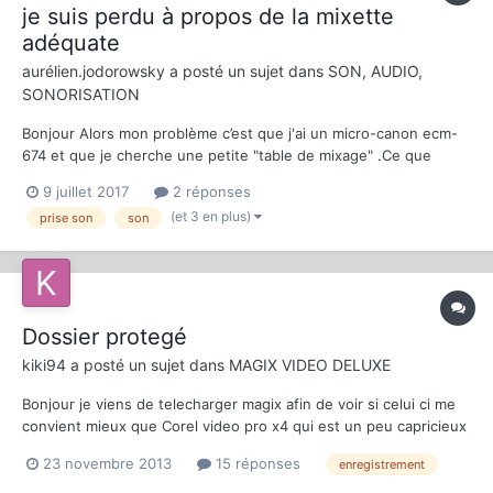
je suis perdu à propos de la mixette
adéquate
aurélien.jodorowsky
a posté un sujet dans
SON, AUDIO,
SONORISATION
Bonjour Alors mon problème c’est que j'ai un micro-canon ecm-
674 et que je cherche une petite "table de mixage" .Ce que
j'avais trouvé me semblait parfait ... c'est le dxa-2t, un parfait
9 juillet 2017
2 réponses
équilibre, compact et en plus elle peut directement être reliée à
(et 3 en plus)
prise son
son
la caméra. Mais après je me suis dit que j...
Dossier protegé
kiki94
a posté un sujet dans
MAGIX VIDEO DELUXE
Bonjour je viens de telecharger magix afin de voir si celui ci me
convient mieux que Corel video pro x4 qui est un peu capricieux
Je me sers de mon camescope Sony handycam video hi8
23 novembre 2013
15 réponses
enregistrement
connecté a mon pc par un convertisseur KONIG usb video
Grabber tm5600 ,je selectionne "fichier "dans Magix et