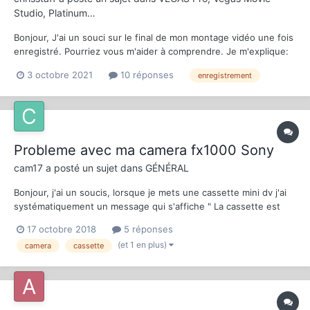
Studio, Platinum…
Bonjour, J'ai un souci sur le final de mon montage vidéo une fois
enregistré. Pourriez vous m'aider à comprendre. Je m'explique:
Je filme en AVCHD 1920x1080 en 50fps. je mets mes rushs sur
3 octobre 2021
10 réponses
enregistrement
ma timeline sony vegas movie platinum et lors de
l'enregistrement de mon film, une fois...
Probleme avec ma camera fx1000 Sony
cam17
a posté un sujet dans
GÉNÉRAL
Bonjour, j'ai un soucis, lorsque je mets une cassette mini dv j'ai
systématiquement un message qui s'affiche " La cassette est
verrouillée verifiez l'onglet " je peux lire la cassette , je peux
17 octobre 2018
5 réponses
dérusher mais pas enregistrer operation déjà effectué :
(et 1 en plus)
camera
cassette
changement de batterie, changeme...