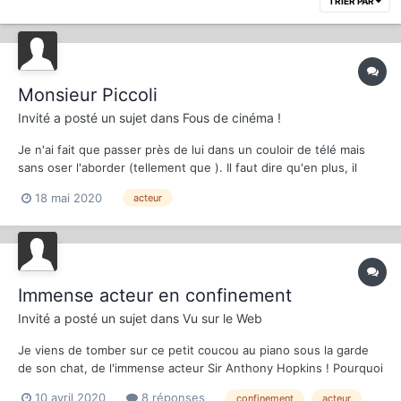
TRIER PAR
Monsieur Piccoli
Invité
a posté un sujet dans
Fous de cinéma !
Je n'ai fait que passer près de lui dans un couloir de télé mais
sans oser l'aborder (tellement que ). Il faut dire qu'en plus, il
bavardait avec quelqu'un d'aussi prestigieux que je ne me le
18 mai 2020
acteur
serais jamais permis. Malgré tout, l'humour lui reste dû pour lui
rendre un sincère...
Immense acteur en confinement
Invité
a posté un sujet dans
Vu sur le Web
Je viens de tomber sur ce petit coucou au piano sous la garde
de son chat, de l'immense acteur Sir Anthony Hopkins ! Pourquoi
le partager ? Parce que mon respect à ce niveau est trop rare
10 avril 2020
8 réponses
confinement
acteur