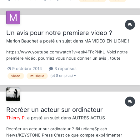
pour ne pas me précipiter sur cette belle occasion et que je sais
même si vous le niez que...
Un avis pour notre premiere video ?
Marion Bøuchet
a posté un sujet dans
MA VIDÉO EN LIGNE !
https://www.youtube.com/watch?v=epk4FFcPNhU Voici notre
première vidéo, pourriez vous nous donner un avis , toute
critique est constructive. Pour info nous avons filmer avec un
9 octobre 2014
3 réponses
iphone. Vous pouvez également retrouver la vidéo sur viméo :
(et 8 en plus)
video
musique
https://vimeo.com/98394695
Recréer un acteur sur ordinateur
Thierry P.
a posté un sujet dans
AUTRES ACTUS
Recréer un acteur sur ordinateur ? ©Ludlam/Splash
News/KEYSTONE Press C'est ce que compte expérimenter