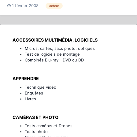
l'équipe du film The Imaginarium of Doctor Parnassus conduite
1 février 2008
acteur
par Terry Gilliam (Brazil…) dont l'acteur principal, Heath Ledger,
vient de mourir (mystérieusement) en plein t...
ACCESSOIRES MULTIMÉDIA, LOGICIELS
Micros, cartes, sacs photo, optiques
Test de logiciels de montage
Combinés Blu-ray - DVD ou DD
APPRENDRE
Technique vidéo
Enquêtes
Livres
CAMÉRAS ET PHOTO
Tests caméras et Drones
Tests photo