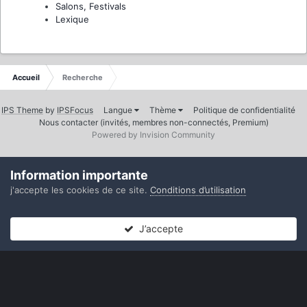
Salons, Festivals
Lexique
Accueil
Recherche
IPS Theme
by
IPSFocus
Langue
Thème
Politique de confidentialité
Nous contacter (invités, membres non-connectés, Premium)
Powered by Invision Community
Information importante
j'accepte les cookies de ce site.
Conditions d’utilisation
J’accepte
Forums
Non lues
Connexion
S’inscrire
Plus