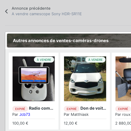
Annonce précédente
A vendre camescope Sony HDR-SR11E
Autres annonces de ventes-caméras-drones
À VENDRE
À VENDRE
Radio commande Écran intégré pour Phantom 4 PrO
Don de voiture sans permis
EXPIRÉ
EXPIRÉ
EXPIRÉ
Par
Jcb73
Par
Matthiask
Par
roux
100,00 €
12,00 €
2 880,0