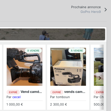
Prochaine annonce
GoPro Hero9
À VENDRE
À VENDRE
Vend caméra CANON C100 etat du neuf
vends camescope Panasonic 4K neuf
Came
EXPIRÉ
EXPIRÉ
EXPIRÉ
Par
cecel
Par
tomboun
Par
Chante
1 000,00 €
2 300,00 €
500,00 €