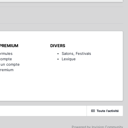
PREMIUM
DIVERS
ormules
Salons, Festivals
compte
Lexique
 un compte
Premium
Toute l’activité
Powered by Invision Community