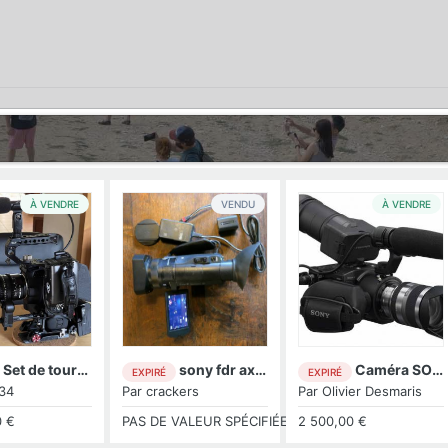
À VENDRE
VENDU
À VENDRE
Set de tournage BMPCC 6K Pro ...
sony fdr ax 100 4k
Caméra SONY NEX-FS100EK
EXPIRÉ
EXPIRÉ
34
Par
crackers
Par
Olivier Desmaris
0 €
PAS DE VALEUR SPÉCIFIÉE
2 500,00 €