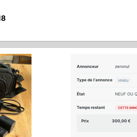
18
Annonceur
zeronul
Type de l'annonce
VENDU
État
NEUF OU 
Temps restant
CETTE ANNO
Prix
300,00 €