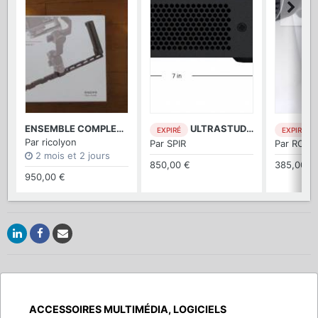
ENSEMBLE COMPLET TILTA POUR DJI RS 2/3/4 pro (combo)
ULTRASTUDIO 4K Mini
B
EXPIRÉ
EXPIRÉ
Par
ricolyon
Par
SPIR
Par
ROVU
2 mois et 2 jours
850,00 €
385,00 €
950,00 €
ACCESSOIRES MULTIMÉDIA, LOGICIELS