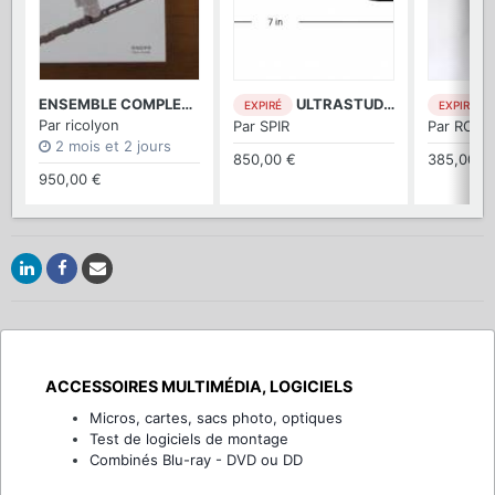
ENSEMBLE COMPLET TILTA POUR DJI RS 2/3/4 pro (combo)
ULTRASTUDIO 4K Mini
B
EXPIRÉ
EXPIRÉ
Par
ricolyon
Par
SPIR
Par
ROVU
2 mois et 2 jours
850,00 €
385,00 €
950,00 €
ACCESSOIRES MULTIMÉDIA, LOGICIELS
Micros, cartes, sacs photo, optiques
Test de logiciels de montage
Combinés Blu-ray - DVD ou DD