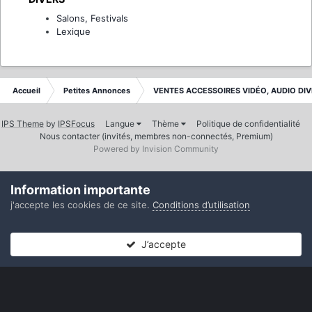
Salons, Festivals
Lexique
Accueil
Petites Annonces
VENTES ACCESSOIRES VIDÉO, AUDIO DI
IPS Theme
by
IPSFocus
Langue
Thème
Politique de confidentialité
Nous contacter (invités, membres non-connectés, Premium)
Powered by Invision Community
Information importante
j'accepte les cookies de ce site.
Conditions d’utilisation
J’accepte
Forums
Non lues
Connexion
S’inscrire
Plus