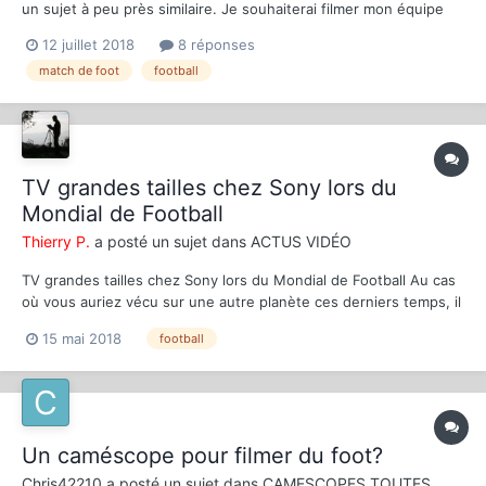
un sujet à peu près similaire. Je souhaiterai filmer mon équipe
des tribunes (petites tribunes) uniquement en plan large et fixe
12 juillet 2018
8 réponses
avec trepied. La distance serait d'environ 10 mètres du terrain
match de foot
football
pour environ 4m de Hauteur. Durée de...
TV grandes tailles chez Sony lors du
Mondial de Football
Thierry P.
a posté un sujet dans
ACTUS VIDÉO
TV grandes tailles chez Sony lors du Mondial de Football Au cas
où vous auriez vécu sur une autre planète ces derniers temps, il
faut rappeler que la prochaine Coupe du monde de football aura
15 mai 2018
football
lieu en Russie du 14 juin au 15 juillet 2018. Périodiquement
observée, sauf en cas de...
Un caméscope pour filmer du foot?
Chris42210
a posté un sujet dans
CAMESCOPES TOUTES