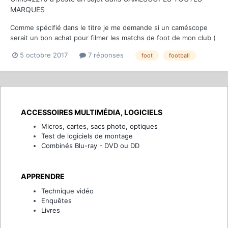
MARQUES
Comme spécifié dans le titre je me demande si un caméscope
serait un bon achat pour filmer les matchs de foot de mon club (
toutes catégories confondues). pour le moment je jongle entre
5 octobre 2017
7 réponses
foot
football
les gopros fixer derrière les cages, et mon smartphone.... Il
m'est donc difficile de suivre une action...
ACCESSOIRES MULTIMÉDIA, LOGICIELS
Micros, cartes, sacs photo, optiques
Test de logiciels de montage
Combinés Blu-ray - DVD ou DD
APPRENDRE
Technique vidéo
Enquêtes
Livres