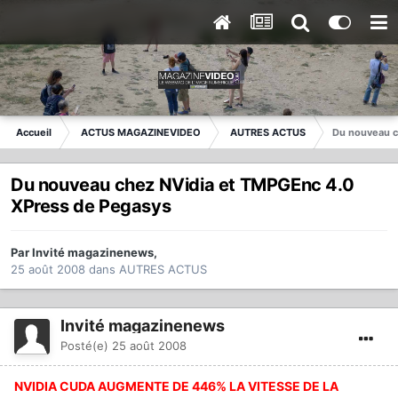
Accueil
ACTUS MAGAZINEVIDEO
AUTRES ACTUS
Du nouveau c
Du nouveau chez NVidia et TMPGEnc 4.0
XPress de Pegasys
Par
Invité magazinenews
,
25 août 2008
dans
AUTRES ACTUS
Invité magazinenews
Posté(e)
25 août 2008
NVIDIA CUDA AUGMENTE DE 446% LA VITESSE DE LA