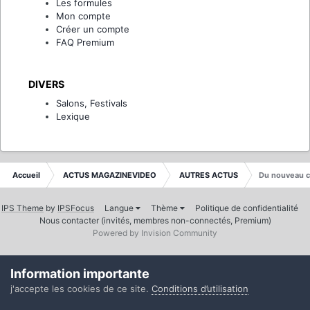
Les formules
Mon compte
Créer un compte
FAQ Premium
DIVERS
Salons, Festivals
Lexique
Accueil
ACTUS MAGAZINEVIDEO
AUTRES ACTUS
Du nouveau c
IPS Theme
by
IPSFocus
Langue
Thème
Politique de confidentialité
Nous contacter (invités, membres non-connectés, Premium)
Powered by Invision Community
Information importante
j'accepte les cookies de ce site.
Conditions d’utilisation