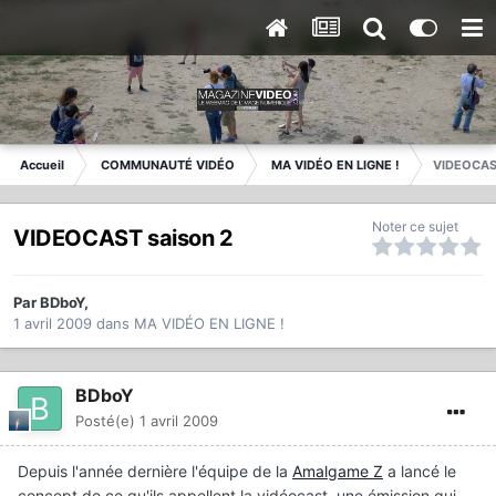
Accueil
COMMUNAUTÉ VIDÉO
MA VIDÉO EN LIGNE !
VIDEOCAST
Noter ce sujet
VIDEOCAST saison 2
Par
BDboY
,
1 avril 2009
dans
MA VIDÉO EN LIGNE !
BDboY
Posté(e)
1 avril 2009
Depuis l'année dernière l'équipe de la
Amalgame Z
a lancé le
concept de ce qu'ils appellent la vidéocast, une émission qui