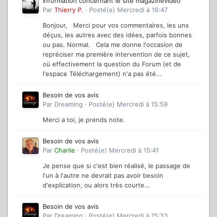
Information concernant le site magazinevideo
Par
Thierry P.
·
Posté(e)
Mercredi à 16:47
Bonjour, Merci pour vos commentaires, les uns
déçus, les autres avec des idées, parfois bonnes
ou pas. Normal. Cela me donne l'occasion de
repréciser ma première intervention de ce sujet,
où effectivement la question du Forum (et de
l'espace Téléchargement) n'a pas été...
Besoin de vos avis
Par
Dreaming
·
Posté(e)
Mercredi à 15:59
Merci a toi, je prends note.
Besoin de vos avis
Par
Charlie
·
Posté(e)
Mercredi à 15:41
Je pense que si c'est bien réalisé, le passage de
l'un à l'autre ne devrait pas avoir besoin
d'explication, ou alors très courte...
Besoin de vos avis
Par
Dreaming
·
Posté(e)
Mercredi à 15:33