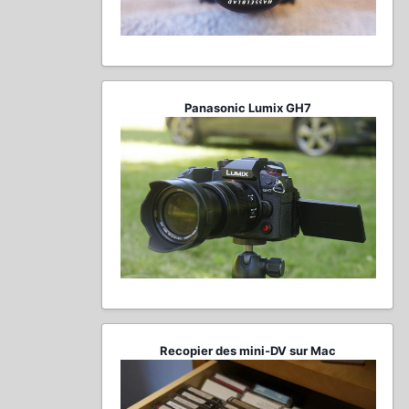
Panasonic Lumix GH7
Recopier des mini-DV sur Mac