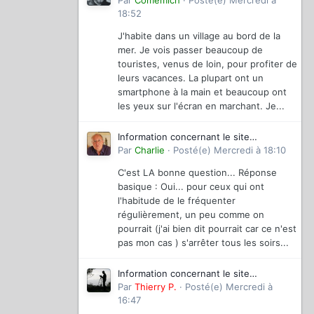
magazinevideo
Par
Comemich
·
Posté(e)
Mercredi à
18:52
J'habite dans un village au bord de la
mer. Je vois passer beaucoup de
touristes, venus de loin, pour profiter de
leurs vacances. La plupart ont un
smartphone à la main et beaucoup ont
les yeux sur l'écran en marchant. Je...
Information concernant le site
magazinevideo
Par
Charlie
·
Posté(e)
Mercredi à 18:10
C'est LA bonne question... Réponse
basique : Oui... pour ceux qui ont
l'habitude de le fréquenter
régulièrement, un peu comme on
pourrait (j'ai bien dit pourrait car ce n'est
pas mon cas ) s'arrêter tous les soirs...
Information concernant le site
magazinevideo
Par
Thierry P.
·
Posté(e)
Mercredi à
16:47