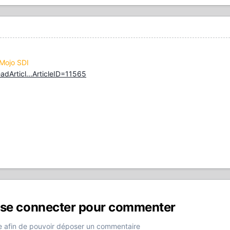
 Mojo SDI
adArticl...ArticleID=11565
 se connecter pour commenter
 afin de pouvoir déposer un commentaire