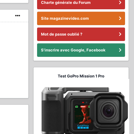
Charte générale du Forum
Site magazinevideo.com
Mot de passe oublié ?
S'inscrire avec Google, Facebook
Test GoPro Mission 1 Pro