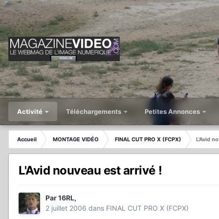
Activité
Téléchargements
Petites Annonces
Accueil
MONTAGE VIDÉO
FINAL CUT PRO X (FCPX)
L'Avid no
L'Avid nouveau est arrivé !
Par
16RL
,
2 juillet 2006
dans
FINAL CUT PRO X (FCPX)