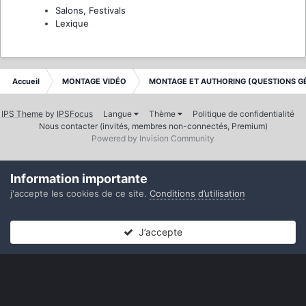
Salons, Festivals
Lexique
Accueil
MONTAGE VIDÉO
MONTAGE ET AUTHORING (QUESTIONS G
IPS Theme
by
IPSFocus
Langue
Thème
Politique de confidentialité
Nous contacter (invités, membres non-connectés, Premium)
Powered by Invision Community
Information importante
j'accepte les cookies de ce site.
Conditions d’utilisation
J’accepte
Forums
Non lues
Connexion
S’inscrire
Plus