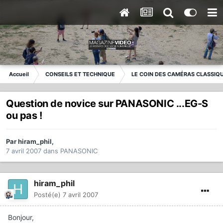
Accueil
CONSEILS ET TECHNIQUE
LE COIN DES CAMÉRAS CLASSIQ
Question de novice sur PANASONIC ...EG-S
ou pas !
Par
hiram_phil
,
7 avril 2007
dans
PANASONIC
hiram_phil
Posté(e)
7 avril 2007
Bonjour,