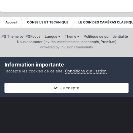
Accueil
CONSEILS ET TECHNIQUE
LE COIN DES CAMÉRAS CLASSIQ
IPS Theme
by
IPSFocus
Langue
Thème
Politique de confidentialité
Nous contacter (invités, membres non-connectés, Premium)
Powered by Invision Community
Information importante
j'accepte les cookies de ce site.
Conditions d’utilisation
J’accepte
Forums
Non lues
Connexion
S’inscrire
Plus