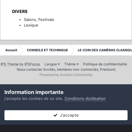
DIVERS
Salons, Festivals
Lexique
Accueil
CONSEILS ET TECHNIQUE
LE COIN DES CAMÉRAS CLASSIQ
IPS Theme
by
IPSFocus
Langue
Thème
Politique de confidentialité
Nous contacter (invités, membres non-connectés, Premium)
Powered by Invision Community
Information importante
j'accepte les cookies de ce site.
Conditions d’utilisation
J’accepte
Forums
Non lues
Connexion
S’inscrire
Plus