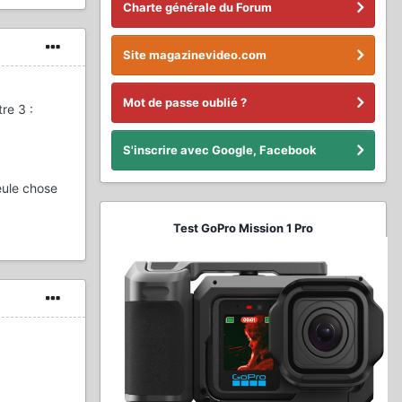
Charte générale du Forum
Site magazinevideo.com
Mot de passe oublié ?
re 3 :
S'inscrire avec Google, Facebook
eule chose
Test GoPro Mission 1 Pro