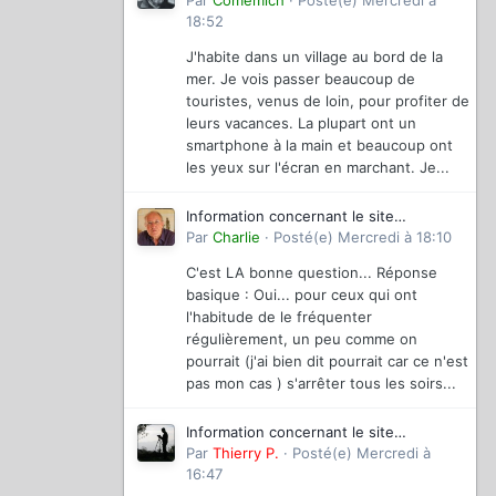
magazinevideo
Par
Comemich
·
Posté(e)
Mercredi à
18:52
J'habite dans un village au bord de la
mer. Je vois passer beaucoup de
touristes, venus de loin, pour profiter de
leurs vacances. La plupart ont un
smartphone à la main et beaucoup ont
les yeux sur l'écran en marchant. Je...
Information concernant le site
magazinevideo
Par
Charlie
·
Posté(e)
Mercredi à 18:10
C'est LA bonne question... Réponse
basique : Oui... pour ceux qui ont
l'habitude de le fréquenter
régulièrement, un peu comme on
pourrait (j'ai bien dit pourrait car ce n'est
pas mon cas ) s'arrêter tous les soirs...
Information concernant le site
magazinevideo
Par
Thierry P.
·
Posté(e)
Mercredi à
16:47