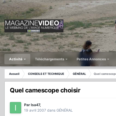
Activité
Téléchargements
Petites Annonces
Accueil
CONSEILS ET TECHNIQUE
GÉNÉRAL
Quel camescope
Quel camescope choisir
Par
Isa47
,
19 avril 2007
dans
GÉNÉRAL