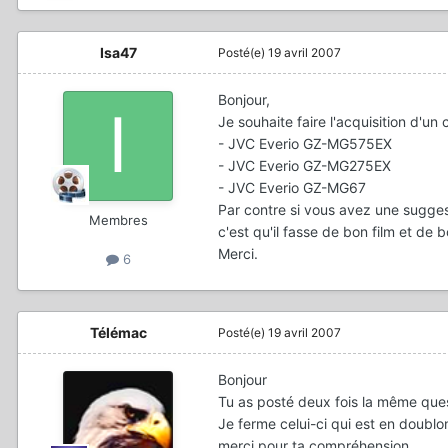
Isa47
Posté(e)
19 avril 2007
Bonjour,
Je souhaite faire l'acquisition d'un
- JVC Everio GZ-MG575EX
- JVC Everio GZ-MG275EX
- JVC Everio GZ-MG67
Par contre si vous avez une sugges
Membres
c'est qu'il fasse de bon film et de 
Merci.
6
Télémac
Posté(e)
19 avril 2007
Bonjour
Tu as posté deux fois la même ques
Je ferme celui-ci qui est en doublo
merci pour ta compréhension.