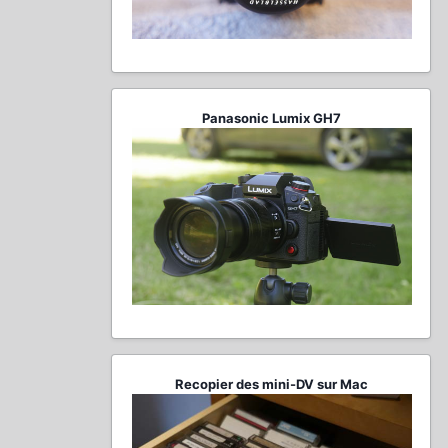
Panasonic Lumix GH7
Recopier des mini-DV sur Mac