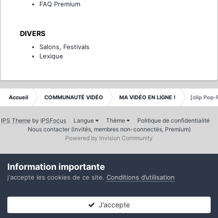
FAQ Premium
DIVERS
Salons, Festivals
Lexique
Accueil
COMMUNAUTÉ VIDÉO
MA VIDÉO EN LIGNE !
[clip Pop
IPS Theme
by
IPSFocus
Langue
Thème
Politique de confidentialité
Nous contacter (invités, membres non-connectés, Premium)
Powered by Invision Community
Information importante
j'accepte les cookies de ce site.
Conditions d’utilisation
J’accepte
Forums
Non lues
Connexion
S’inscrire
Plus