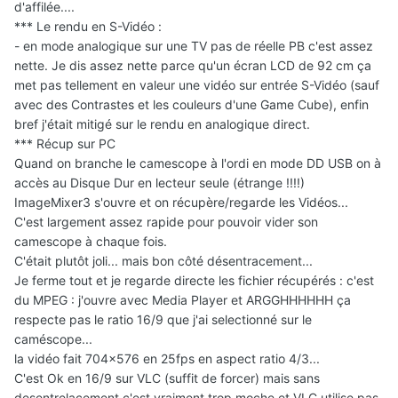
d'affilée....
*** Le rendu en S-Vidéo :
- en mode analogique sur une TV pas de réelle PB c'est assez
nette. Je dis assez nette parce qu'un écran LCD de 92 cm ça
met pas tellement en valeur une vidéo sur entrée S-Vidéo (sauf
avec des Contrastes et les couleurs d'une Game Cube), enfin
bref j'était mitigé sur le rendu en analogique direct.
*** Récup sur PC
Quand on branche le camescope à l'ordi en mode DD USB on à
accès au Disque Dur en lecteur seule (étrange !!!!)
ImageMixer3 s'ouvre et on récupère/regarde les Vidéos...
C'est largement assez rapide pour pouvoir vider son
camescope à chaque fois.
C'était plutôt joli... mais bon côté désentracement...
Je ferme tout et je regarde directe les fichier récupérés : c'est
du MPEG : j'ouvre avec Media Player et ARGGHHHHHH ça
respecte pas le ratio 16/9 que j'ai selectionné sur le
caméscope...
la vidéo fait 704x576 en 25fps en aspect ratio 4/3...
C'est Ok en 16/9 sur VLC (suffit de forcer) mais sans
desentrelacement c'est vraiment trop moche et VLC utilise pas