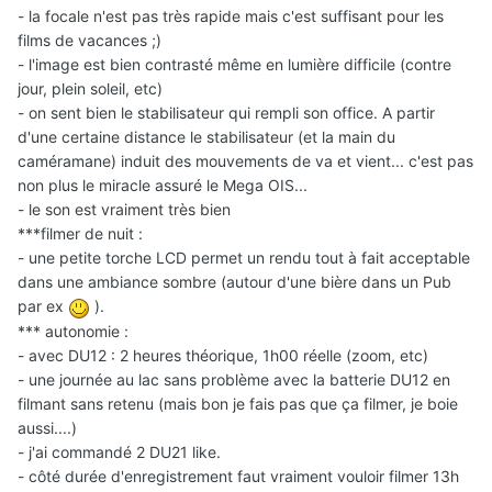
- la focale n'est pas très rapide mais c'est suffisant pour les
films de vacances ;)
- l'image est bien contrasté même en lumière difficile (contre
jour, plein soleil, etc)
- on sent bien le stabilisateur qui rempli son office. A partir
d'une certaine distance le stabilisateur (et la main du
caméramane) induit des mouvements de va et vient... c'est pas
non plus le miracle assuré le Mega OIS...
- le son est vraiment très bien
***filmer de nuit :
- une petite torche LCD permet un rendu tout à fait acceptable
dans une ambiance sombre (autour d'une bière dans un Pub
par ex
).
*** autonomie :
- avec DU12 : 2 heures théorique, 1h00 réelle (zoom, etc)
- une journée au lac sans problème avec la batterie DU12 en
filmant sans retenu (mais bon je fais pas que ça filmer, je boie
aussi....)
- j'ai commandé 2 DU21 like.
- côté durée d'enregistrement faut vraiment vouloir filmer 13h