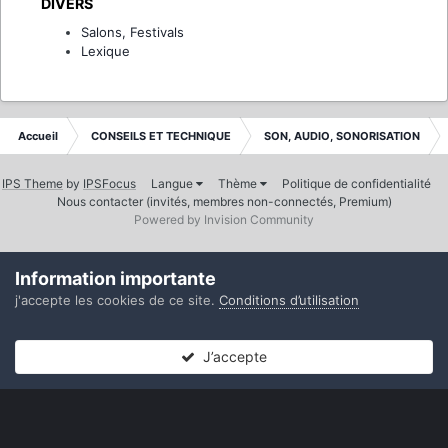
DIVERS
Salons, Festivals
Lexique
Accueil
CONSEILS ET TECHNIQUE
SON, AUDIO, SONORISATION
IPS Theme
by
IPSFocus
Langue
Thème
Politique de confidentialité
Nous contacter (invités, membres non-connectés, Premium)
Powered by Invision Community
Information importante
j'accepte les cookies de ce site.
Conditions d’utilisation
J’accepte
Forums
Non lues
Connexion
S’inscrire
Plus