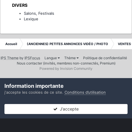
DIVERS
Salons, Festivals
Lexique
Accueil
(ANCIENNES) PETITES ANNONCES VIDÉO / PHOTO
VENTES
IPS Theme
by
IPSFocus
Langue
Thème
Politique de confidentialité
Nous contacter (invités, membres non-connectés, Premium)
Powered by Invision Community
Information importante
j'accepte les cookies de ce site.
Conditions d’utilisation
J’accepte
Forums
Non lues
Connexion
S’inscrire
Plus