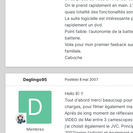
On le prend rapidement en main. L'
quasi totalité des fonctionalités son
La suite logicielle est intéressante
rapidement un dvd.
Point faible: l'autonomie de la bat
batterie.
Voila pour mon premier feeback sur
familiale.
Caboche
Deglingo95
Posté(e)
8 mai 2007
Hello 8) !!
Tout d'abord merci beaucoup pour
charges, pour filmer également ma 
Aprés de long moment de réflexsion 
VIDEO de Mai entre 3 camescope
j'ai choisit également le JVC. Prin
Membres
2007(selon l'article) et également