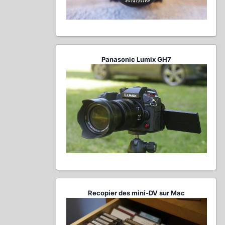
Panasonic Lumix GH7
Recopier des mini-DV sur Mac