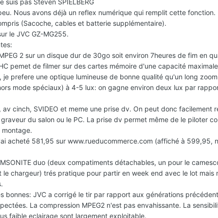
je ne suis pas Steven SPIELBERG
peu. Nous avons déjà un reflex numérique qui remplit cette fonction.
mpris (Sacoche, cables et batterie supplémentaire).
 sur le JVC GZ-MG255.
ntes:
MPEG 2 sur un disque dur de 30go soit environ 7heures de fim en qua
SD HC pemet de filmer sur des cartes mémoire d'une capacité maximal
, je prefere une optique lumineuse de bonne qualité qu'un long zoo
(hors mode spéciaux) à 4-5 lux: on gagne environ deux lux par rappor
 av cinch, SVIDEO et meme une prise dv. On peut donc facilement r
e graveur du salon ou le PC. La prise dv permet même de le piloter 
e montage.
e l'ai acheté 581,95 sur www.rueducommerce.com (affiché à 599,95, 
MSONITE duo (deux compatiments détachables, un pour le camesco
et le chargeur) trés pratique pour partir en week end avec le lot mais
.
s bonnes: JVC a corrigé le tir par rapport aux générations précédent
espectées. La compression MPEG2 n'est pas envahissante. La sensibil
ous faible eclairage sont largement exploitable.