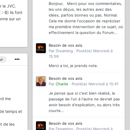
Bonjour, Merci pour vos commentaires,
r le JVC.
les uns déçus, les autres avec des
-$) ils font
idées, parfois bonnes ou pas. Normal.
donne sur un
Cela me donne l'occasion de repréciser
ma première intervention de ce sujet, où
effectivement la question du Forum...
Besoin de vos avis
Par
Dreaming
·
Posté(e)
Mercredi à
15:59
ur
Merci a toi, je prends note.
Besoin de vos avis
Par
Charlie
·
Posté(e)
Mercredi à 15:41
Je pense que si c'est bien réalisé, le
dvd me
passage de l'un à l'autre ne devrait pas
avoir besoin d'explication, ou alors très
courte...
 de temps et
Besoin de vos avis
t de les
Par
Dreaming
·
Posté(e)
Mercredi à