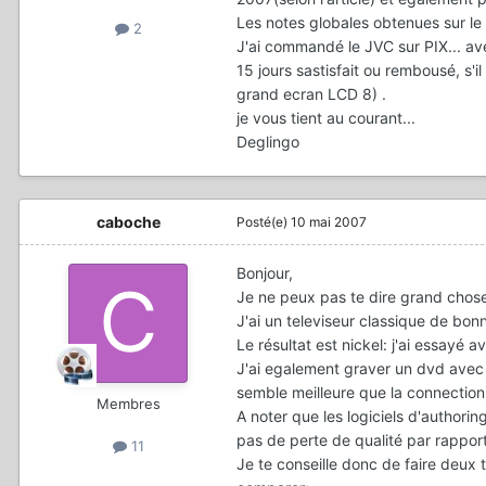
Les notes globales obtenues sur l
2
J'ai commandé le JVC sur PIX... av
15 jours sastisfait ou rembousé, s'i
grand ecran LCD 8) .
je vous tient au courant...
Deglingo
caboche
Posté(e)
10 mai 2007
Bonjour,
Je ne peux pas te dire grand chose
J'ai un televiseur classique de bo
Le résultat est nickel: j'ai essayé 
J'ai egalement graver un dvd avec l
semble meilleure que la connection 
Membres
A noter que les logiciels d'author
pas de perte de qualité par rapport
11
Je te conseille donc de faire deux t