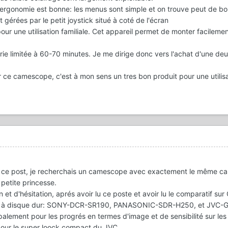
ergonomie est bonne: les menus sont simple et on trouve peut de bo
t gérées par le petit joystick situé à coté de l'écran
 pour une utilisation familiale. Cet appareil permet de monter facilemen
terie limitée à 60-70 minutes. Je me dirige donc vers l'achat d'une d
 ce camescope, c'est à mon sens un tres bon produit pour une utilis
 ce post, je recherchais un camescope avec exactement le même ca
petite princesse.
et d'hésitation, aprés avoir lu ce poste et avoir lu le comparatif s
s à disque dur: SONY-DCR-SR190, PANASONIC-SDR-H250, et JVC-
cipalement pour les progrés en termes d'image et de sensibilité sur l
 pour le super loock compact du JVC.