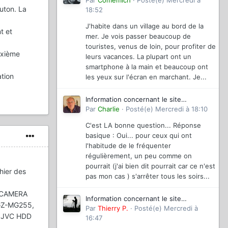
magazinevideo
Par
Comemich
·
Posté(e)
Mercredi à
uton. La
18:52
J'habite dans un village au bord de la
t et
mer. Je vois passer beaucoup de
touristes, venus de loin, pour profiter de
euxième
leurs vacances. La plupart ont un
smartphone à la main et beaucoup ont
ation
les yeux sur l'écran en marchant. Je...
Information concernant le site
magazinevideo
Par
Charlie
·
Posté(e)
Mercredi à 18:10
C'est LA bonne question... Réponse
basique : Oui... pour ceux qui ont
l'habitude de le fréquenter
régulièrement, un peu comme on
pourrait (j'ai bien dit pourrait car ce n'est
hier des
pas mon cas ) s'arrêter tous les soirs...
ur CAMERA
Information concernant le site
GZ-MG255,
magazinevideo
Par
Thierry P.
·
Posté(e)
Mercredi à
es JVC HDD
16:47