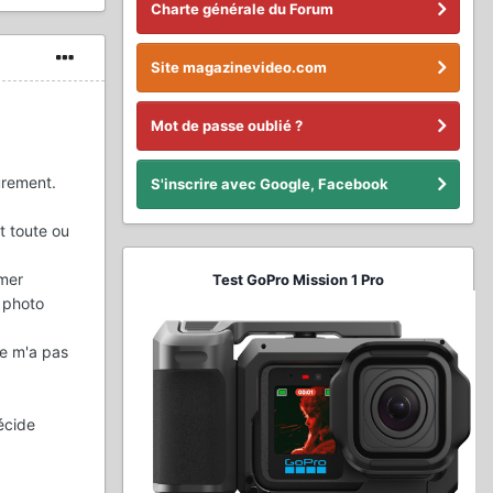
Charte générale du Forum
Site magazinevideo.com
Mot de passe oublié ?
urement.
S'inscrire avec Google, Facebook
t toute ou
lmer
Test GoPro Mission 1 Pro
 photo
e m'a pas
écide