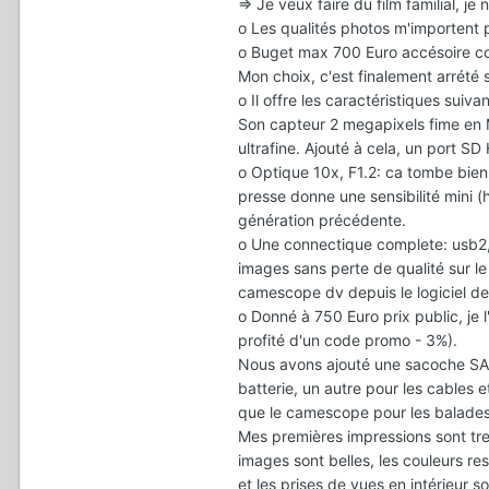
=> Je veux faire du film familial, 
o Les qualités photos m'importent 
o Buget max 700 Euro accésoire co
Mon choix, c'est finalement arrété
o Il offre les caractéristiques suiva
Son capteur 2 megapixels fime en 
ultrafine. Ajouté à cela, un port 
o Optique 10x, F1.2: ca tombe bien
presse donne une sensibilité mini 
génération précédente.
o Une connectique complete: usb2,
images sans perte de qualité sur l
camescope dv depuis le logiciel d
o Donné à 750 Euro prix public, j
profité d'un code promo - 3%).
Nous avons ajouté une sacoche SA
batterie, un autre pour les cables 
que le camescope pour les balades
Mes premières impressions sont tre
images sont belles, les couleurs r
et les prises de vues en intérieur s