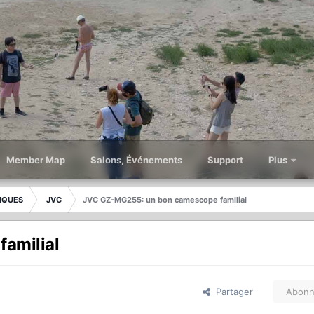
Member Map
Salons, Événements
Support
Plus
IQUES
JVC
JVC GZ-MG255: un bon camescope familial
amilial
Partager
Abonn