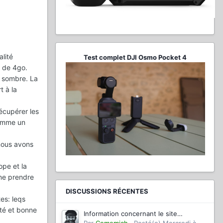
lité
Test complet DJI Osmo Pocket 4
e de 4go.
m sombre. La
t à la
écupérer les
comme un
nous avons
pe et la
 ne prendre
DISCUSSIONS RÉCENTES
es: leqs
ité et bonne
Information concernant le site