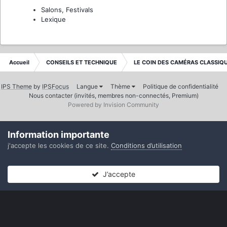
Salons, Festivals
Lexique
Accueil
CONSEILS ET TECHNIQUE
LE COIN DES CAMÉRAS CLASSIQ
IPS Theme
by
IPSFocus
Langue
Thème
Politique de confidentialité
Nous contacter (invités, membres non-connectés, Premium)
Powered by Invision Community
Information importante
j'accepte les cookies de ce site.
Conditions d’utilisation
J’accepte
Forums
Non lues
Connexion
S’inscrire
Plus