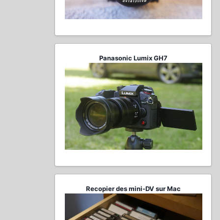
Panasonic Lumix GH7
Recopier des mini-DV sur Mac