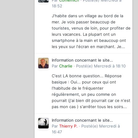
magazinevideo
Par
Comemich
·
Posté(e)
Mercredi à
18:52
J'habite dans un village au bord de la
mer. Je vois passer beaucoup de
touristes, venus de loin, pour profiter de
leurs vacances. La plupart ont un
smartphone à la main et beaucoup ont
les yeux sur l'écran en marchant. Je...
Information concernant le site
magazinevideo
Par
Charlie
·
Posté(e)
Mercredi à 18:10
C'est LA bonne question... Réponse
basique : Oui... pour ceux qui ont
l'habitude de le fréquenter
régulièrement, un peu comme on
pourrait (j'ai bien dit pourrait car ce n'est
pas mon cas ) s'arrêter tous les soirs...
Information concernant le site
magazinevideo
Par
Thierry P.
·
Posté(e)
Mercredi à
16:47