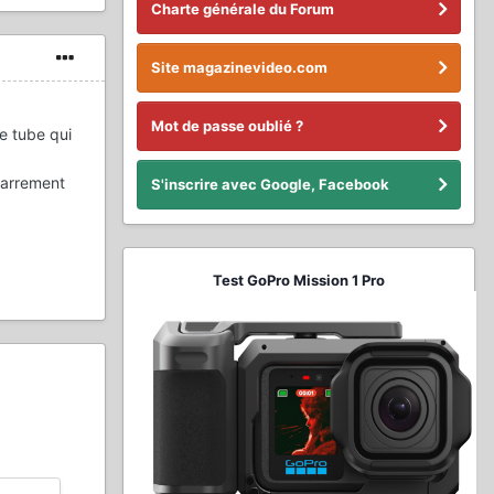
Charte générale du Forum
Site magazinevideo.com
Mot de passe oublié ?
le tube qui
carrement
S'inscrire avec Google, Facebook
Test GoPro Mission 1 Pro