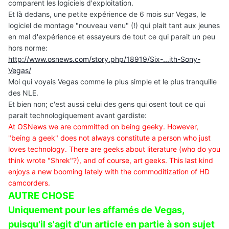
comparent les logiciels d'exploitation.
Et là dedans, une petite expérience de 6 mois sur Vegas, le
logiciel de montage "nouveau venu" (!) qui plait tant aux jeunes
en mal d'expérience et essayeurs de tout ce qui parait un peu
hors norme:
http://www.osnews.com/story.php/18919/Six-...ith-Sony-
Vegas/
Moi qui voyais Vegas comme le plus simple et le plus tranquille
des NLE.
Et bien non; c'est aussi celui des gens qui osent tout ce qui
parait technologiquement avant gardiste:
At OSNews we are committed on being geeky. However,
"being a geek" does not always constitute a person who just
loves technology. There are geeks about literature (who do you
think wrote "Shrek"?), and of course, art geeks. This last kind
enjoys a new booming lately with the commoditization of HD
camcorders.
AUTRE CHOSE
Uniquement pour les affamés de Vegas,
puisqu'il s'agit d'un article en partie à son sujet