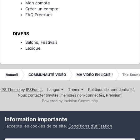
Mon compte
Créer un compte
FAQ Premium
DIVERS
Salons, Festivals
Lexique
Accueil
COMMUNAUTÉ VIDÉO
MA VIDÉO EN LIGNE !
The Sound
IPS Theme
by
IPSFocus
Langue
Thème
Politique de confidentialité
Nous contacter (invités, membres non-connectés, Premium)
Powered by Invision Community
Information importante
j'accepte les cookies de ce site.
Conditions d’utilisation