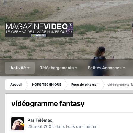
Activité
Téléchargements
Petites Annonces
Accueil
HORS TECHNIQUE
Fous de cinéma !
vidéogramme f
vidéogramme fantasy
Par
Télémac
,
29 août 2004
dans
Fous de cinéma !