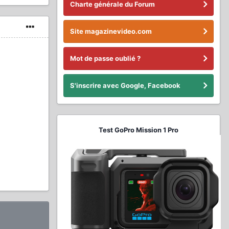
Charte générale du Forum
Site magazinevideo.com
Mot de passe oublié ?
S'inscrire avec Google, Facebook
Test GoPro Mission 1 Pro