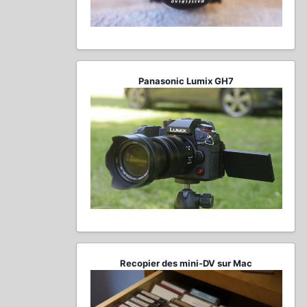
Panasonic Lumix GH7
Recopier des mini-DV sur Mac