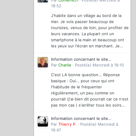
magazinevideo
Par
Comemich
·
Posté(e)
Mercredi à
18:52
J'habite dans un village au bord de la
mer. Je vois passer beaucoup de
touristes, venus de loin, pour profiter de
leurs vacances. La plupart ont un
smartphone à la main et beaucoup ont
les yeux sur l'écran en marchant. Je...
Information concernant le site
magazinevideo
Par
Charlie
·
Posté(e)
Mercredi à 18:10
C'est LA bonne question... Réponse
basique : Oui... pour ceux qui ont
l'habitude de le fréquenter
régulièrement, un peu comme on
pourrait (j'ai bien dit pourrait car ce n'est
pas mon cas ) s'arrêter tous les soirs...
Information concernant le site
magazinevideo
Par
Thierry P.
·
Posté(e)
Mercredi à
16:47