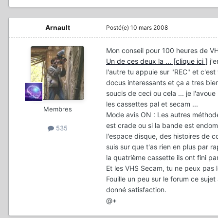
Arnault
Posté(e)
10 mars 2008
Mon conseil pour 100 heures de VH
Un de ces deux la ... [clique ici ]
j'e
l'autre tu appuie sur "REC" et c'est
docus interessants et ça a tres bie
soucis de ceci ou cela ... je l'avou
les cassettes pal et secam ...
Membres
Mode avis ON : Les autres méthodes
est crade ou si la bande est endo
535
l'espace disque, des histoires de co
suis sur que t'as rien en plus par 
la quatrième cassette ils ont fini par
Et les VHS Secam, tu ne peux pas 
Fouille un peu sur le forum ce sujet
donné satisfaction.
@+