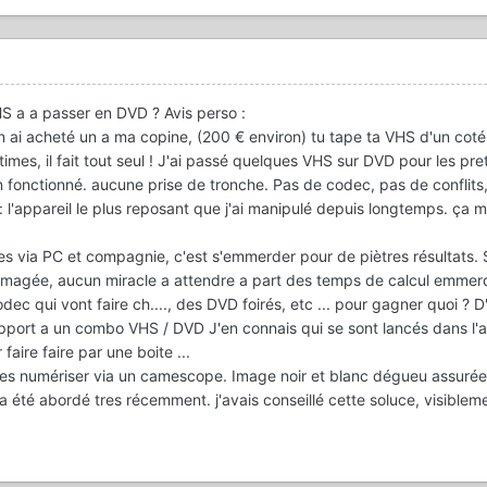
S a a passer en DVD ? Avis perso :
n ai acheté un a ma copine, (200 € environ) tu tape ta VHS d'un cot
 times, il fait tout seul ! J'ai passé quelques VHS sur DVD pour les pre
n fonctionné. aucune prise de tronche. Pas de codec, pas de conflits
e : l'appareil le plus reposant que j'ai manipulé depuis longtemps. ça
 via PC et compagnie, c'est s'emmerder pour de piètres résultats. Si
mmagée, aucun miracle a attendre a part des temps de calcul emmer
dec qui vont faire ch...., des DVD foirés, etc ... pour gagner quoi ? D
rapport a un combo VHS / DVD J'en connais qui se sont lancés dans l'
 faire faire par une boite ...
les numériser via un camescope. Image noir et blanc dégueu assurée
 a été abordé tres récemment. j'avais conseillé cette soluce, visibleme