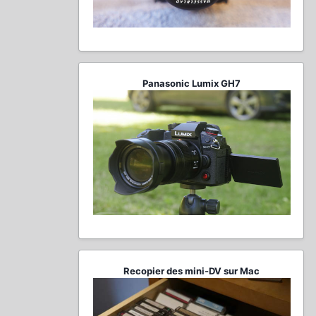
Panasonic Lumix GH7
Recopier des mini-DV sur Mac