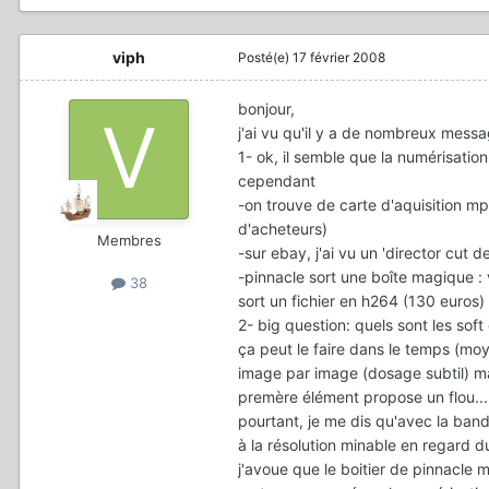
viph
Posté(e)
17 février 2008
bonjour,
j'ai vu qu'il y a de nombreux messa
1- ok, il semble que la numérisatio
cependant
-on trouve de carte d'aquisition 
d'acheteurs)
Membres
-sur ebay, j'ai vu un 'director cut d
-pinnacle sort une boîte magique : 
38
sort un fichier en h264 (130 euros)
2- big question: quels sont les sof
ça peut le faire dans le temps (mo
image par image (dosage subtil) mais
premère élément propose un flou...
pourtant, je me dis qu'avec la band
à la résolution minable en regard d
j'avoue que le boitier de pinnacle 