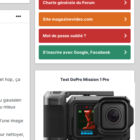
Charte générale du Forum
Site magazinevideo.com
Mot de passe oublié ?
S'inscrire avec Google, Facebook
 et hop, ça
Test GoPro Mission 1 Pro
ou gaussien
au mieux
 d'une image
ur nettoyer,