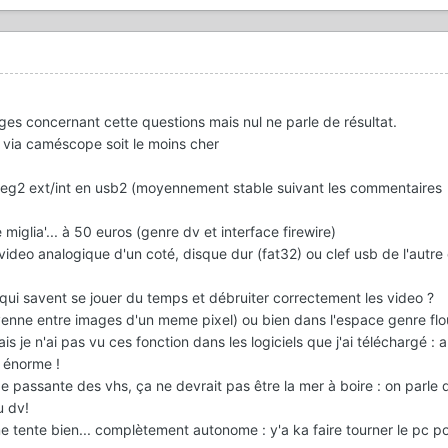
ges concernant cette questions mais nul ne parle de résultat.
n via caméscope soit le moins cher
mpeg2 ext/int en usb2 (moyennement stable suivant les commentaires
e miglia'... à 50 euros (genre dv et interface firewire)
video analogique d'un coté, disque dur (fat32) ou clef usb de l'autre
t qui savent se jouer du temps et débruiter correctement les video ?
yenne entre images d'un meme pixel) ou bien dans l'espace genre fl
 je n'ai pas vu ces fonction dans les logiciels que j'ai téléchargé : 
 énorme !
e passante des vhs, ça ne devrait pas être la mer à boire : on parle
u dv!
me tente bien... complètement autonome : y'a ka faire tourner le pc po