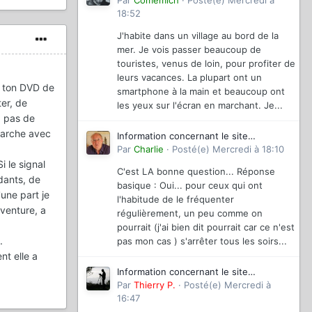
magazinevideo
Par
Comemich
·
Posté(e)
Mercredi à
18:52
J'habite dans un village au bord de la
mer. Je vois passer beaucoup de
touristes, venus de loin, pour profiter de
leurs vacances. La plupart ont un
é ton DVD de
smartphone à la main et beaucoup ont
ter, de
les yeux sur l'écran en marchant. Je...
, pas de
 marche avec
Information concernant le site
magazinevideo
Par
Charlie
·
Posté(e)
Mercredi à 18:10
 le signal
C'est LA bonne question... Réponse
dants, de
basique : Oui... pour ceux qui ont
'une part je
l'habitude de le fréquenter
aventure, a
régulièrement, un peu comme on
pourrait (j'ai bien dit pourrait car ce n'est
.
pas mon cas ) s'arrêter tous les soirs...
nt elle a
Information concernant le site
magazinevideo
Par
Thierry P.
·
Posté(e)
Mercredi à
16:47