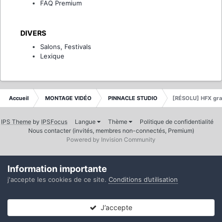
FAQ Premium
DIVERS
Salons, Festivals
Lexique
Accueil
MONTAGE VIDÉO
PINNACLE STUDIO
[RÉSOLU] HFX gra
IPS Theme
by
IPSFocus
Langue
Thème
Politique de confidentialité
Nous contacter (invités, membres non-connectés, Premium)
Powered by Invision Community
Information importante
j'accepte les cookies de ce site.
Conditions d’utilisation
J’accepte
Forums
Non lues
Connexion
S’inscrire
Plus