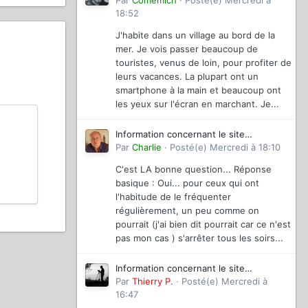
magazinevideo
Par
Comemich
·
Posté(e)
Mercredi à
18:52
J'habite dans un village au bord de la
mer. Je vois passer beaucoup de
touristes, venus de loin, pour profiter de
leurs vacances. La plupart ont un
smartphone à la main et beaucoup ont
les yeux sur l'écran en marchant. Je...
Information concernant le site
magazinevideo
Par
Charlie
·
Posté(e)
Mercredi à 18:10
C'est LA bonne question... Réponse
basique : Oui... pour ceux qui ont
l'habitude de le fréquenter
régulièrement, un peu comme on
pourrait (j'ai bien dit pourrait car ce n'est
pas mon cas ) s'arrêter tous les soirs...
Information concernant le site
magazinevideo
Par
Thierry P.
·
Posté(e)
Mercredi à
16:47