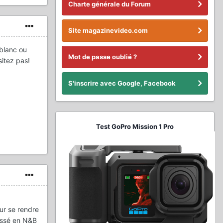
Charte générale du Forum
Site magazinevideo.com
 blanc ou
Mot de passe oublié ?
sitez pas!
S'inscrire avec Google, Facebook
Test GoPro Mission 1 Pro
our se rendre
passé en N&B