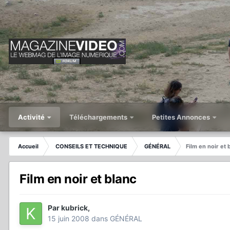
Activité
Téléchargements
Petites Annonces
Accueil
CONSEILS ET TECHNIQUE
GÉNÉRAL
Film en noir et 
Film en noir et blanc
Par
kubrick
,
15 juin 2008
dans
GÉNÉRAL