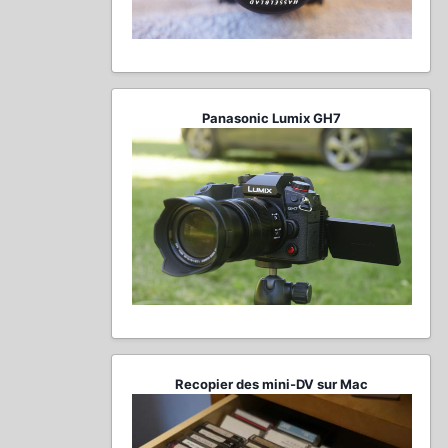
Panasonic Lumix GH7
Recopier des mini-DV sur Mac