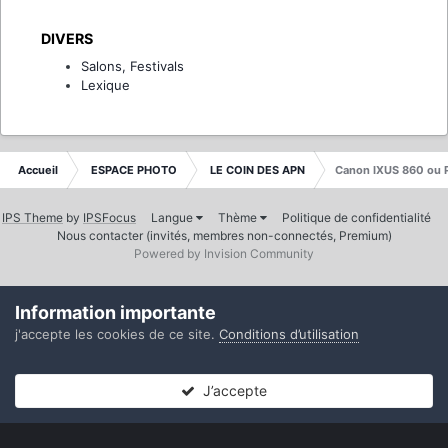
DIVERS
Salons, Festivals
Lexique
Accueil
ESPACE PHOTO
LE COIN DES APN
Canon IXUS 860 ou 
IPS Theme
by
IPSFocus
Langue
Thème
Politique de confidentialité
Nous contacter (invités, membres non-connectés, Premium)
Powered by Invision Community
Information importante
j'accepte les cookies de ce site.
Conditions d’utilisation
J’accepte
Forums
Non lues
Connexion
S’inscrire
Plus