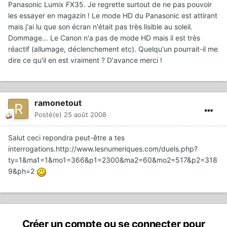
Panasonic Lumix FX35. Je regrette surtout de ne pas pouvoir
les essayer en magazin ! Le mode HD du Panasonic est attirant
mais j'ai lu que son écran n'était pas très lisible au soleil.
Dommage... Le Canon n'a pas de mode HD mais il est très
réactif (allumage, déclenchement etc). Quelqu'un pourrait-il me
dire ce qu'il en est vraiment ? D'avance merci !
ramonetout
Posté(e)
25 août 2008
Salut ceci repondra peut-être a tes
interrogations.http://www.lesnumeriques.com/duels.php?
ty=1&ma1=1&mo1=366&p1=2300&ma2=60&mo2=517&p2=318
9&ph=2
Créer un compte ou se connecter pour