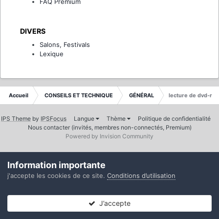
FAQ Premium
DIVERS
Salons, Festivals
Lexique
Accueil
CONSEILS ET TECHNIQUE
GÉNÉRAL
lecture de dvd-r
IPS Theme
by
IPSFocus
Langue
Thème
Politique de confidentialité
Nous contacter (invités, membres non-connectés, Premium)
Powered by Invision Community
Information importante
j'accepte les cookies de ce site.
Conditions d’utilisation
J’accepte
Forums
Non lues
Connexion
S’inscrire
Plus