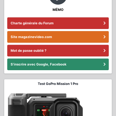
MÉMO
Charte générale du Forum
Site magazinevideo.com
Mot de passe oublié ?
S'inscrire avec Google, Facebook
Test GoPro Mission 1 Pro