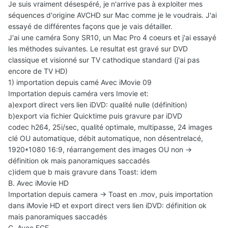
Je suis vraiment désespéré, je n'arrive pas à exploiter mes
séquences d'origine AVCHD sur Mac comme je le voudrais. J'ai
essayé de différentes façons que je vais détailler.
J'ai une caméra Sony SR10, un Mac Pro 4 coeurs et j'ai essayé
les méthodes suivantes. Le resultat est gravé sur DVD
classique et visionné sur TV cathodique standard (j'ai pas
encore de TV HD)
1) importation depuis camé Avec iMovie 09
Importation depuis caméra vers Imovie et:
a)export direct vers lien iDVD: qualité nulle (définition)
b)export via fichier Quicktime puis gravure par iDVD
codec h264, 25i/sec, qualité optimale, multipasse, 24 images
clé OU automatique, débit automatique, non désentrelacé,
1920*1080 16:9, réarrangement des images OU non ->
définition ok mais panoramiques saccadés
c)idem que b mais gravure dans Toast: idem
B. Avec iMovie HD
Importation depuis camera -> Toast en .mov, puis importation
dans iMovie HD et export direct vers lien iDVD: définition ok
mais panoramiques saccadés
C. Avec FCE