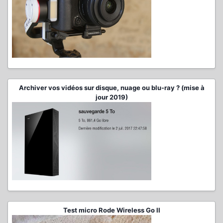
Archiver vos vidéos sur disque, nuage ou blu-ray ? (mise à
jour 2019)
Test micro Rode Wireless Go II