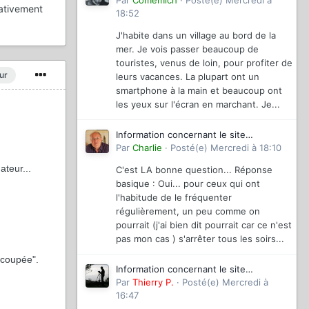
magazinevideo
Par
Comemich
·
Posté(e)
Mercredi à
lativement
18:52
J'habite dans un village au bord de la
mer. Je vois passer beaucoup de
touristes, venus de loin, pour profiter de
ur
leurs vacances. La plupart ont un
smartphone à la main et beaucoup ont
les yeux sur l'écran en marchant. Je...
Information concernant le site
magazinevideo
Par
Charlie
·
Posté(e)
Mercredi à 18:10
ateur...
C'est LA bonne question... Réponse
basique : Oui... pour ceux qui ont
l'habitude de le fréquenter
régulièrement, un peu comme on
pourrait (j'ai bien dit pourrait car ce n'est
pas mon cas ) s'arrêter tous les soirs...
"coupée".
Information concernant le site
magazinevideo
Par
Thierry P.
·
Posté(e)
Mercredi à
16:47