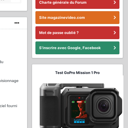
Charte générale du Forum
Site magazinevideo.com
Mot de passe oublié ?
S'inscrire avec Google, Facebook
du
Test GoPro Mission 1 Pro
 visionnage
iel fourni