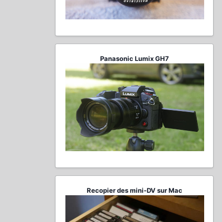
Panasonic Lumix GH7
Recopier des mini-DV sur Mac