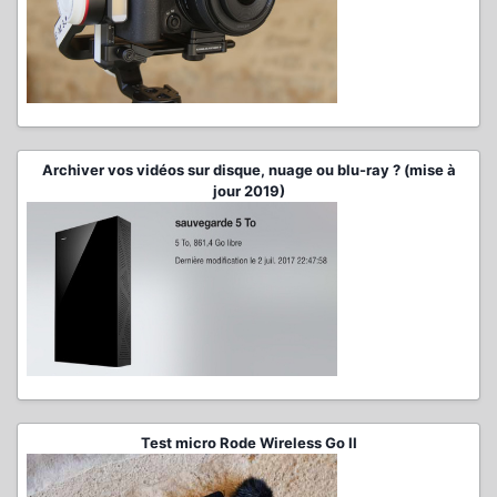
Archiver vos vidéos sur disque, nuage ou blu-ray ? (mise à
jour 2019)
Test micro Rode Wireless Go II