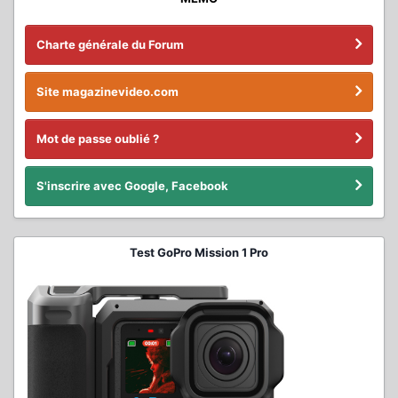
Charte générale du Forum
Site magazinevideo.com
Mot de passe oublié ?
S'inscrire avec Google, Facebook
Test GoPro Mission 1 Pro