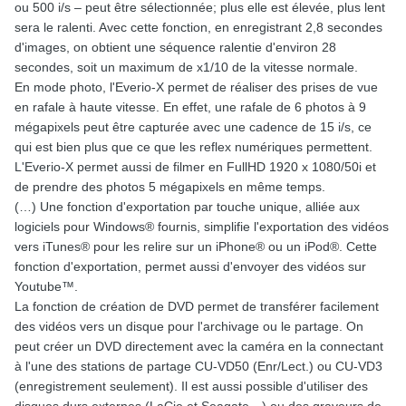
ou 500 i/s – peut être sélectionnée; plus elle est élevée, plus lent
sera le ralenti. Avec cette fonction, en enregistrant 2,8 secondes
d'images, on obtient une séquence ralentie d'environ 28
secondes, soit un maximum de x1/10 de la vitesse normale.
En mode photo, l'Everio-X permet de réaliser des prises de vue
en rafale à haute vitesse. En effet, une rafale de 6 photos à 9
mégapixels peut être capturée avec une cadence de 15 i/s, ce
qui est bien plus que ce que les reflex numériques permettent.
L'Everio-X permet aussi de filmer en FullHD 1920 x 1080/50i et
de prendre des photos 5 mégapixels en même temps.
(…) Une fonction d'exportation par touche unique, alliée aux
logiciels pour Windows® fournis, simplifie l'exportation des vidéos
vers iTunes® pour les relire sur un iPhone® ou un iPod®. Cette
fonction d'exportation, permet aussi d'envoyer des vidéos sur
Youtube™.
La fonction de création de DVD permet de transférer facilement
des vidéos vers un disque pour l'archivage ou le partage. On
peut créer un DVD directement avec la caméra en la connectant
à l'une des stations de partage CU-VD50 (Enr/Lect.) ou CU-VD3
(enregistrement seulement). Il est aussi possible d'utiliser des
disques durs externes (LaCie et Seagate…) ou des graveurs de