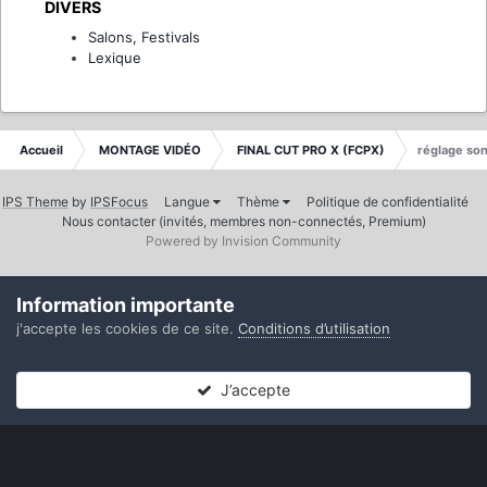
DIVERS
Salons, Festivals
Lexique
Accueil
MONTAGE VIDÉO
FINAL CUT PRO X (FCPX)
réglage son
IPS Theme
by
IPSFocus
Langue
Thème
Politique de confidentialité
Nous contacter (invités, membres non-connectés, Premium)
Powered by Invision Community
Information importante
j'accepte les cookies de ce site.
Conditions d’utilisation
J’accepte
Forums
Non lues
Connexion
S’inscrire
Plus