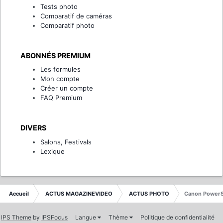
Tests photo
Comparatif de caméras
Comparatif photo
ABONNÉS PREMIUM
Les formules
Mon compte
Créer un compte
FAQ Premium
DIVERS
Salons, Festivals
Lexique
Accueil
ACTUS MAGAZINEVIDEO
ACTUS PHOTO
Canon PowerS
IPS Theme
by
IPSFocus
Langue
Thème
Politique de confidentialité