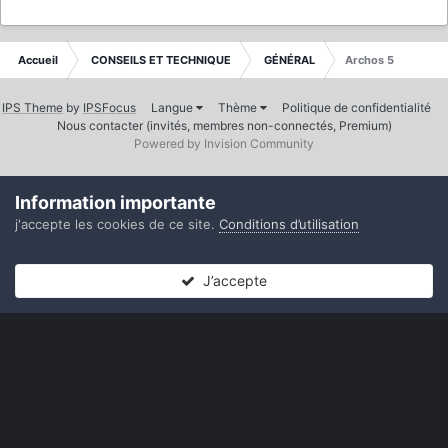
Accueil
CONSEILS ET TECHNIQUE
GÉNÉRAL
Archos 5
IPS Theme
by
IPSFocus
Langue
Thème
Politique de confidentialité
Nous contacter (invités, membres non-connectés, Premium)
Powered by Invision Community
Information importante
j'accepte les cookies de ce site.
Conditions d’utilisation
J’accepte
Forums
Non lues
Connexion
S’inscrire
Plus