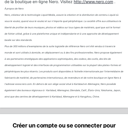
de la boutique en-ligne Nero. Visitez
http://www.nero.com
.
À propos de Nero
Nero, créateur de la technologie Liquid Media, assure la création et la distribution de contenu Liquid où
vous le voulez, quand vous le voulez et sur n'importe quel périphérique. La société offre aux utilisateurs la
liberté de profiter de leurs musiques, photos et vidéos sur tous types de matériels, quel que soit le format
de fichier utilisé, grâce à une plateforme unique et indépendante et à une approche de développement
basée sur des standards.
Plus de 300 millions d'exemplaires de la suite logicielle de référence Nero ont été vendus à travers le
monde et sont utilisés à domicile, en déplacement ou à des fins professionnelles. Nero propose également
à ses partenaires stratégiques des applications sophistiquées, des codecs, des outils, des kits de
développement logiciel et des interfaces de programmation utilisables sur la plupart des plates-formes et
périphériques les plus récents. Les produits sont disponibles à l'échelle internationale par l'intermédiaire de
fabricants de matériel, de partenaires internationaux, de revendeurs et de notre boutique en ligne Nero à
l'adresse www.nero.com. En dehors de son siège social situé à Karlsbad en Allemagne, Nero possède
également des bureaux régionaux à : Karlsbad, Allemagne; Glendale, Calif., États-Unis; Yokohama, Japon,
ainsi que des centres de développement à Karlsbad, Allemagne et à Hangzhou, Chine.
Créer un compte ou se connecter pour