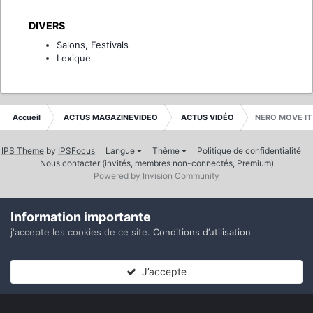
DIVERS
Salons, Festivals
Lexique
Accueil
ACTUS MAGAZINEVIDEO
ACTUS VIDÉO
NERO MOVE IT 
IPS Theme
by
IPSFocus
Langue
Thème
Politique de confidentialité
Nous contacter (invités, membres non-connectés, Premium)
Powered by Invision Community
Information importante
j'accepte les cookies de ce site.
Conditions d’utilisation
J’accepte
Forums
Non lues
Connexion
S’inscrire
Plus