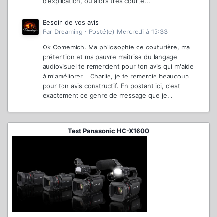
d'explication, ou alors très courte...
Besoin de vos avis
Par
Dreaming
·
Posté(e)
Mercredi à 15:33
Ok Comemich. Ma philosophie de couturière, ma
prétention et ma pauvre maîtrise du langage
audiovisuel te remercient pour ton avis qui m'aide
à m'améliorer. Charlie, je te remercie beaucoup
pour ton avis constructif. En postant ici, c'est
exactement ce genre de message que je...
Test Panasonic HC-X1600