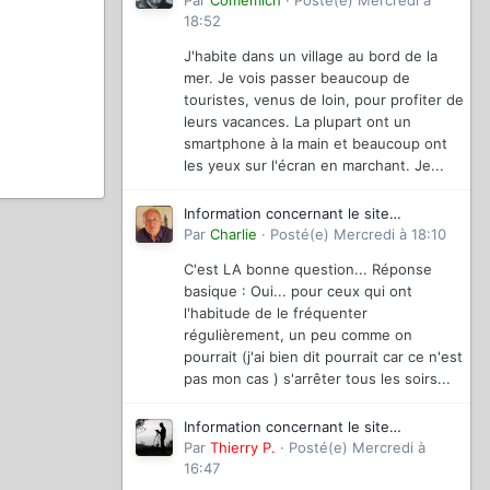
magazinevideo
Par
Comemich
·
Posté(e)
Mercredi à
18:52
J'habite dans un village au bord de la
mer. Je vois passer beaucoup de
touristes, venus de loin, pour profiter de
leurs vacances. La plupart ont un
smartphone à la main et beaucoup ont
les yeux sur l'écran en marchant. Je...
Information concernant le site
magazinevideo
Par
Charlie
·
Posté(e)
Mercredi à 18:10
C'est LA bonne question... Réponse
basique : Oui... pour ceux qui ont
l'habitude de le fréquenter
régulièrement, un peu comme on
pourrait (j'ai bien dit pourrait car ce n'est
pas mon cas ) s'arrêter tous les soirs...
Information concernant le site
magazinevideo
Par
Thierry P.
·
Posté(e)
Mercredi à
16:47