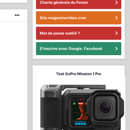
Charte générale du Forum
Site magazinevideo.com
Mot de passe oublié ?
S'inscrire avec Google, Facebook
Test GoPro Mission 1 Pro