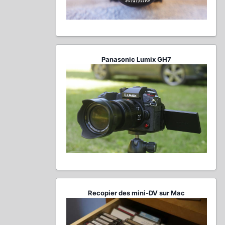
Panasonic Lumix GH7
Recopier des mini-DV sur Mac