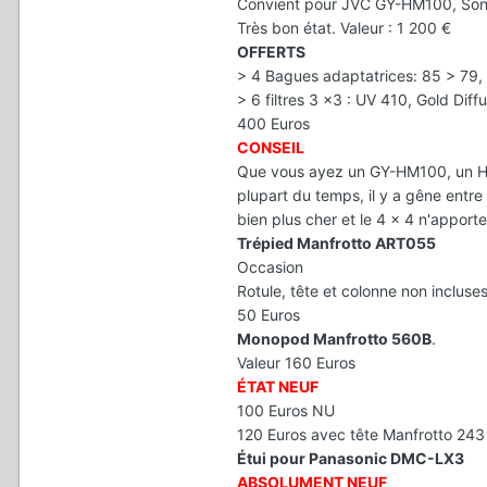
Convient pour JVC GY-HM100, Son
Très bon état. Valeur : 1 200 €
OFFERTS
> 4 Bagues adaptatrices: 85 > 79,
> 6 filtres 3 x3 : UV 410, Gold Diff
400 Euros
CONSEIL
Que vous ayez un GY-HM100, un HVR
plupart du temps, il y a gêne entre 
bien plus cher et le 4 x 4 n'apport
Trépied Manfrotto ART055
Occasion
Rotule, tête et colonne non incluse
50 Euros
Monopod Manfrotto 560B
.
Valeur 160 Euros
ÉTAT NEUF
100 Euros NU
120 Euros avec tête Manfrotto 24
Étui pour Panasonic DMC-LX3
ABSOLUMENT NEUF