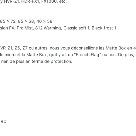
y HVR-Z1, HDR-FX1, FX1000, etc.
 85 > 72, 85 > 58, 46 > 58
usion FX, Pro Mist, 812 Warming, Classic soft 1, Black frost 1
-Z1, Z5, Z7 ou autres, nous vous déconseillons les Matte Box en 4 
le micro et la Matte Box, qu'il y ait un "French Flag" ou non. De plus,
e rien de plus en terme de protection.
s
3 RC