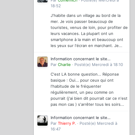
magazinevideo
Par
Comemich
·
Posté(e)
Mercredi à
18:52
J'habite dans un village au bord de la
mer. Je vois passer beaucoup de
touristes, venus de loin, pour profiter de
leurs vacances. La plupart ont un
smartphone à la main et beaucoup ont
les yeux sur l'écran en marchant. Je...
Information concernant le site
magazinevideo
Par
Charlie
·
Posté(e)
Mercredi à 18:10
C'est LA bonne question... Réponse
basique : Oui... pour ceux qui ont
l'habitude de le fréquenter
régulièrement, un peu comme on
pourrait (j'ai bien dit pourrait car ce n'est
pas mon cas ) s'arrêter tous les soirs...
Information concernant le site
magazinevideo
Par
Thierry P.
·
Posté(e)
Mercredi à
16:47