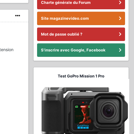
Charte générale du Forum
Site magazinevideo.com
Mot de passe oublié ?
tension
S'inscrire avec Google, Facebook
Test GoPro Mission 1 Pro