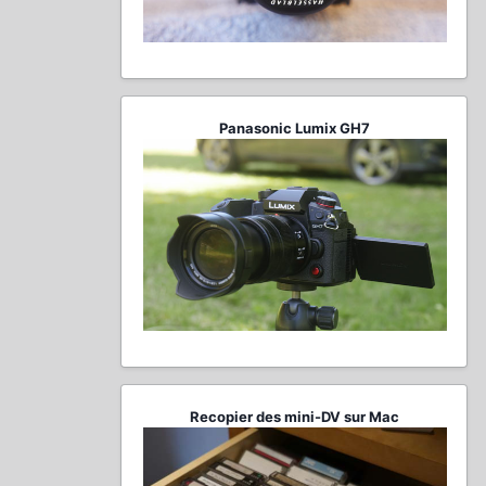
Panasonic Lumix GH7
Recopier des mini-DV sur Mac