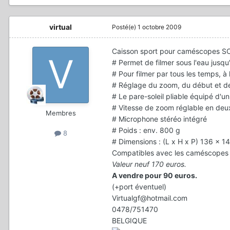
virtual
Posté(e)
1 octobre 2009
Caisson sport pour caméscopes SO
# Permet de filmer sous l'eau jusq
# Pour filmer par tous les temps, 
# Réglage du zoom, du début et de l
# Le pare-soleil pliable équipé d'u
# Vitesse de zoom réglable en deu
Membres
# Microphone stéréo intégré
# Poids : env. 800 g
8
# Dimensions : (L x H x P) 136 x 
Compatibles avec les caméscopes
Valeur neuf 170 euros.
A vendre pour 90 euros.
(+port éventuel)
Virtualgf@hotmail.com
0478/751470
BELGIQUE