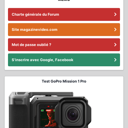
Charte générale du Forum
Site magazinevideo.com
Mot de passe oublié ?
S'inscrire avec Google, Facebook
Test GoPro Mission 1 Pro