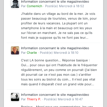
Information concernant le site magazinevideo
Par
Comemich
·
Posté(e)
Mercredi à 18:52
J'habite dans un village au bord de la mer. Je vois
passer beaucoup de touristes, venus de loin, pour
profiter de leurs vacances. La plupart ont un
smartphone à la main et beaucoup ont les yeux
sur l'écran en marchant. Je ne sais pas ce qu'ils
font mais je suppose qu'ils ne font pas leur...
Information concernant le site magazinevideo
Par
Charlie
·
Posté(e)
Mercredi à 18:10
C'est LA bonne question... Réponse basique :
Oui... pour ceux qui ont l'habitude de le fréquenter
régulièrement, un peu comme on pourrait (j'ai bien
dit pourrait car ce n'est pas mon cas ) s'arrêter
tous les soirs au bistrot du coin... Il n'est pas vital
mais quand il disparaît c'est un grand vide pour...
Information concernant le site magazinevideo
Par
Thierry P.
·
Posté(e)
Mercredi à 16:47
Bonjour, Merci pour vos commentaires, les uns