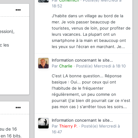
magazinevideo
Par
Comemich
·
Posté(e)
Mercredi à
18:52
J'habite dans un village au bord de la
mer. Je vois passer beaucoup de
touristes, venus de loin, pour profiter de
ssion),
leurs vacances. La plupart ont un
smartphone à la main et beaucoup ont
c les
les yeux sur l'écran en marchant. Je...
Information concernant le site
magazinevideo
Par
Charlie
·
Posté(e)
Mercredi à 18:10
C'est LA bonne question... Réponse
basique : Oui... pour ceux qui ont
l'habitude de le fréquenter
régulièrement, un peu comme on
pourrait (j'ai bien dit pourrait car ce n'est
pas mon cas ) s'arrêter tous les soirs...
Information concernant le site
magazinevideo
Par
Thierry P.
·
Posté(e)
Mercredi à
ieu de 16
16:47
en 16 bits.