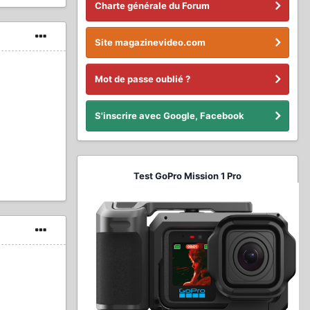
Charte générale du Forum
Site magazinevideo.com
Mot de passe oublié ?
S'inscrire avec Google, Facebook
Test GoPro Mission 1 Pro