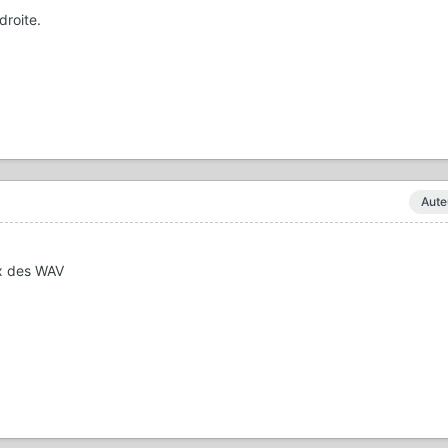
droite.
Aute
eux des WAV