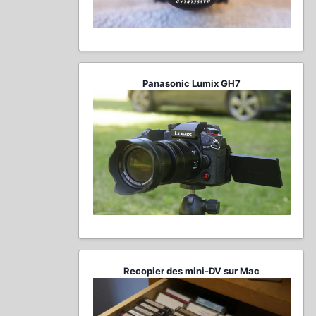
Panasonic Lumix GH7
Recopier des mini-DV sur Mac