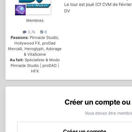
Le tour est joué (Cf CVM de Février
DV
Membres
3,7k
6
Passions:
Pinnacle Studio,
Hollywood FX, proDad
Mercalli, Heroglyph, Adorage
& VitaScene
Au fait:
Spécialiste & Modo
Pinnacle Studio | proDAD |
HFX
Créer un compte ou
Vous devez être membre
Créer un compte