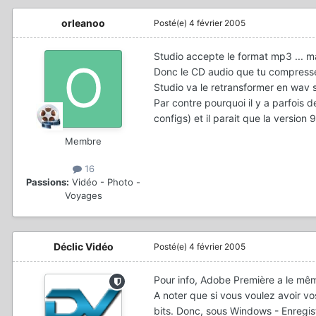
orleanoo
Posté(e)
4 février 2005
Studio accepte le format mp3 ... ma
Donc le CD audio que tu compresse
Studio va le retransformer en wav 
Par contre pourquoi il y a parfois 
configs) et il parait que la version
Membre
16
Passions:
Vidéo - Photo -
Voyages
Déclic Vidéo
Posté(e)
4 février 2005
Pour info, Adobe Première a le même 
A noter que si vous voulez avoir vo
bits. Donc, sous Windows - Enregist