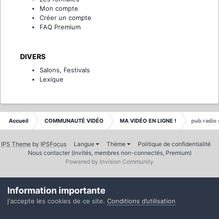
Mon compte
Créer un compte
FAQ Premium
DIVERS
Salons, Festivals
Lexique
Accueil
COMMUNAUTÉ VIDÉO
MA VIDÉO EN LIGNE !
pub radio 
IPS Theme
by
IPSFocus
Langue
Thème
Politique de confidentialité
Nous contacter (invités, membres non-connectés, Premium)
Powered by Invision Community
Information importante
j'accepte les cookies de ce site.
Conditions d’utilisation