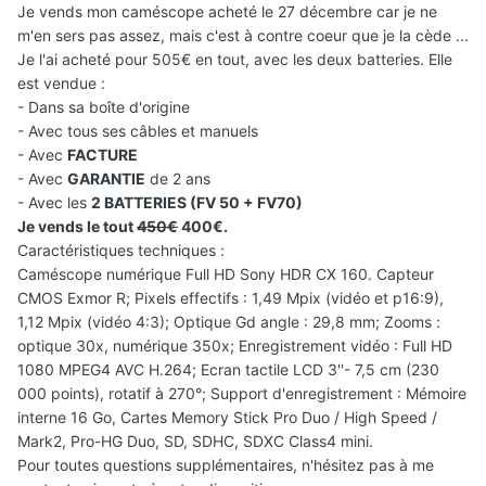
Je vends mon caméscope acheté le 27 décembre car je ne
m'en sers pas assez, mais c'est à contre coeur que je la cède ...
Je l'ai acheté pour 505€ en tout, avec les deux batteries. Elle
est vendue :
- Dans sa boîte d'origine
- Avec tous ses câbles et manuels
- Avec
FACTURE
- Avec
GARANTIE
de 2 ans
- Avec les
2 BATTERIES (FV 50 + FV70)
Je vends le tout
450€
400€.
Caractéristiques techniques :
Caméscope numérique Full HD Sony HDR CX 160. Capteur
CMOS Exmor R; Pixels effectifs : 1,49 Mpix (vidéo et p16:9),
1,12 Mpix (vidéo 4:3); Optique Gd angle : 29,8 mm; Zooms :
optique 30x, numérique 350x; Enregistrement vidéo : Full HD
1080 MPEG4 AVC H.264; Ecran tactile LCD 3''- 7,5 cm (230
000 points), rotatif à 270°; Support d'enregistrement : Mémoire
interne 16 Go, Cartes Memory Stick Pro Duo / High Speed /
Mark2, Pro-HG Duo, SD, SDHC, SDXC Class4 mini.
Pour toutes questions supplémentaires, n'hésitez pas à me