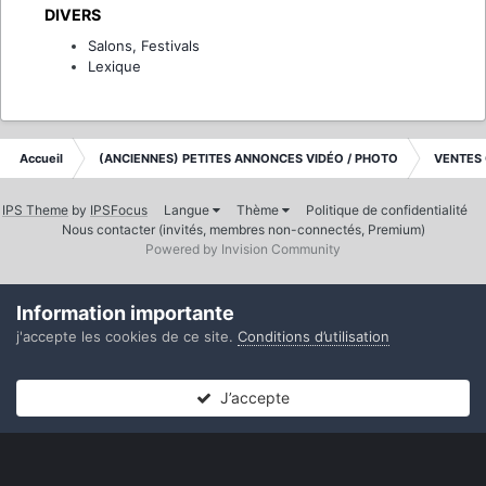
DIVERS
Salons, Festivals
Lexique
Accueil
(ANCIENNES) PETITES ANNONCES VIDÉO / PHOTO
VENTES
IPS Theme
by
IPSFocus
Langue
Thème
Politique de confidentialité
Nous contacter (invités, membres non-connectés, Premium)
Powered by Invision Community
Information importante
j'accepte les cookies de ce site.
Conditions d’utilisation
J’accepte
Forums
Non lues
Connexion
S’inscrire
Plus