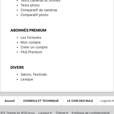
Tests caméras et Drones
Tests photo
Comparatif de caméras
Comparatif photo
ABONNÉS PREMIUM
Les formules
Mon compte
Créer un compte
FAQ Premium
DIVERS
Salons, Festivals
Lexique
Accueil
CONSEILS ET TECHNIQUE
LE COIN DES NULS
Logiciel 
IPS Theme
by
IPSFocus
Langue
Thème
Politique de confidentialité