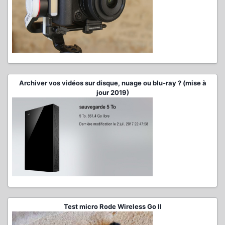
Archiver vos vidéos sur disque, nuage ou blu-ray ? (mise à
jour 2019)
Test micro Rode Wireless Go II