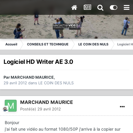
Accueil
CONSEILS ET TECHNIQUE
LE COIN DES NULS
Logiciel 
Logiciel HD Writer AE 3.0
Par
MARCHAND MAURICE
,
29 avril 2012
dans
LE COIN DES NULS
MARCHAND MAURICE
Posté(e)
29 avril 2012
Bonjour
j'ai fait une vidéo au format 1080/50P j'arrive à la copier sur